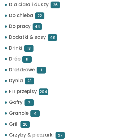
Dla ciała i duszy
26
Do chleba
22
Do pracy
44
Dodatki & sosy
48
Drinki
18
Drób
11
Drożdżowe
1
Dynia
23
FIT przepisy
204
Gofry
7
Granole
4
Grill
20
Grzyby & pieczarki
27