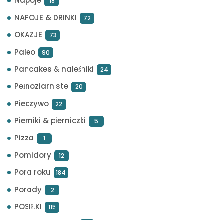
Napoje
18
NAPOJE & DRINKI
72
OKAZJE
73
Paleo
90
Pancakes & naleśniki
24
Pełnoziarniste
20
Pieczywo
22
Pierniki & pierniczki
5
Pizza
1
Pomidory
12
Pora roku
184
Porady
2
POSIŁKI
115