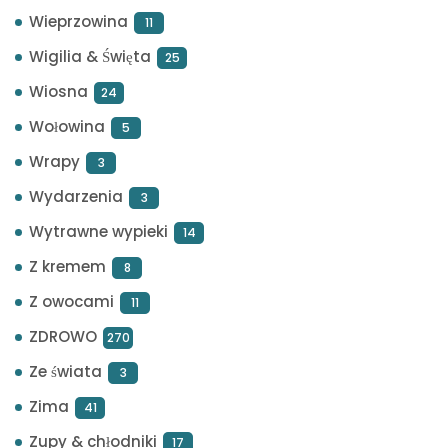
Wieprzowina
11
Wigilia & Święta
25
Wiosna
24
Wołowina
5
Wrapy
3
Wydarzenia
3
Wytrawne wypieki
14
Z kremem
8
Z owocami
11
ZDROWO
270
Ze świata
3
Zima
41
Zupy & chłodniki
17