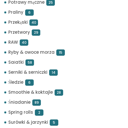
Potrawy mączne
25
Praliny
6
Przekąski
40
Przetwory
29
RAW
40
Ryby & owoce morza
15
Sałatki
58
Serniki & serniczki
14
Śledzie
6
Smoothie & koktajle
28
Śniadanie
89
Spring rolls
2
Surówki & jarzynki
5