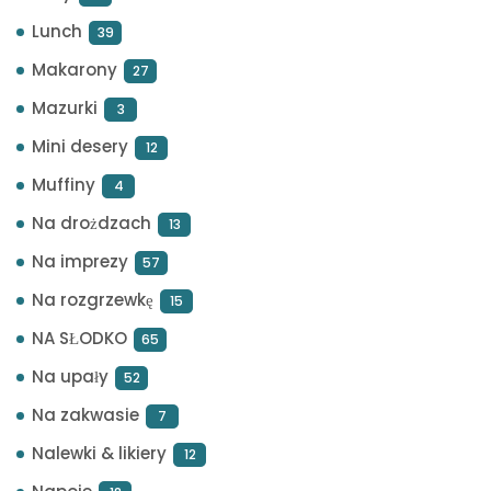
Lunch
39
Makarony
27
Mazurki
3
Mini desery
12
Muffiny
4
Na drożdzach
13
Na imprezy
57
Na rozgrzewkę
15
NA SŁODKO
65
Na upały
52
Na zakwasie
7
Nalewki & likiery
12