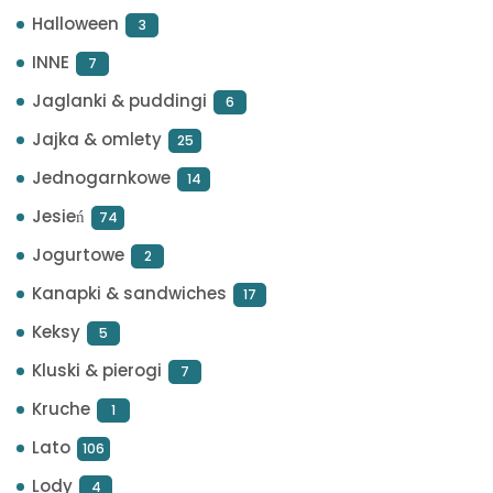
Halloween
3
INNE
7
Jaglanki & puddingi
6
Jajka & omlety
25
Jednogarnkowe
14
Jesień
74
Jogurtowe
2
Kanapki & sandwiches
17
Keksy
5
Kluski & pierogi
7
Kruche
1
Lato
106
Lody
4