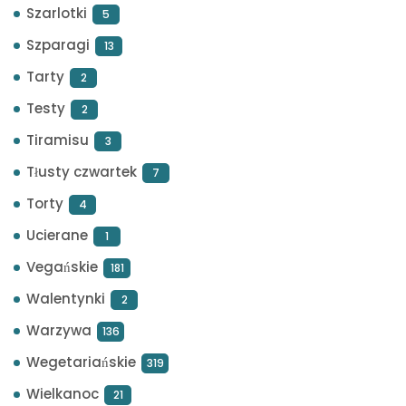
Szarlotki
5
Szparagi
13
Tarty
2
Testy
2
Tiramisu
3
Tłusty czwartek
7
Torty
4
Ucierane
1
Vegańskie
181
Walentynki
2
Warzywa
136
Wegetariańskie
319
Wielkanoc
21