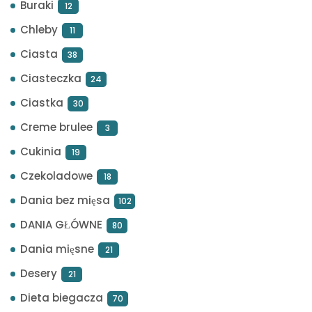
Buraki
12
Chleby
11
Ciasta
38
Ciasteczka
24
Ciastka
30
Creme brulee
3
Cukinia
19
Czekoladowe
18
Dania bez mięsa
102
DANIA GŁÓWNE
80
Dania mięsne
21
Desery
21
Dieta biegacza
70