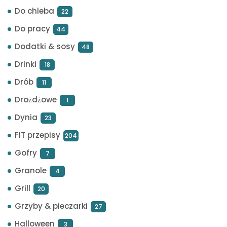
Do chleba
22
Do pracy
44
Dodatki & sosy
48
Drinki
18
Drób
11
Drożdżowe
1
Dynia
23
FIT przepisy
204
Gofry
7
Granole
4
Grill
20
Grzyby & pieczarki
27
Halloween
3