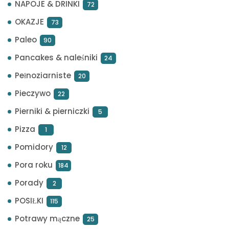
NAPOJE & DRINKI
72
OKAZJE
73
Paleo
90
Pancakes & naleśniki
24
Pełnoziarniste
20
Pieczywo
22
Pierniki & pierniczki
5
Pizza
1
Pomidory
12
Pora roku
184
Porady
2
POSIŁKI
115
Potrawy mączne
25