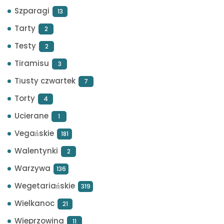
Szparagi
13
Tarty
2
Testy
2
Tiramisu
3
Tłusty czwartek
7
Torty
4
Ucierane
1
Vegańskie
181
Walentynki
2
Warzywa
136
Wegetariańskie
319
Wielkanoc
21
Wieprzowina
11