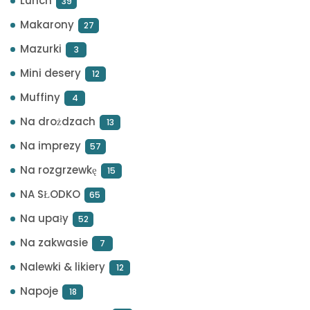
Lunch
39
Makarony
27
Mazurki
3
Mini desery
12
Muffiny
4
Na drożdzach
13
Na imprezy
57
Na rozgrzewkę
15
NA SŁODKO
65
Na upały
52
Na zakwasie
7
Nalewki & likiery
12
Napoje
18