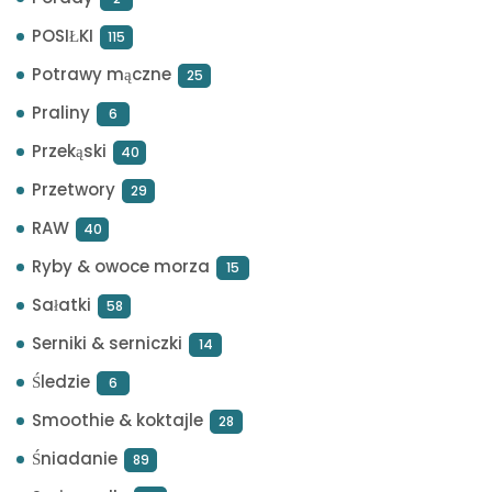
POSIŁKI
115
Potrawy mączne
25
Praliny
6
Przekąski
40
Przetwory
29
RAW
40
Ryby & owoce morza
15
Sałatki
58
Serniki & serniczki
14
Śledzie
6
Smoothie & koktajle
28
Śniadanie
89