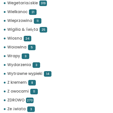
Wegetariańskie
319
Wielkanoc
21
Wieprzowina
11
Wigilia & Święta
25
Wiosna
24
Wołowina
5
Wrapy
3
Wydarzenia
3
Wytrawne wypieki
14
Z kremem
8
Z owocami
11
ZDROWO
270
Ze świata
3