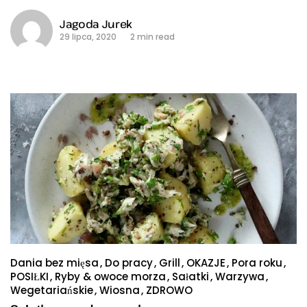
Jagoda Jurek
29 lipca, 2020
2 min read
Dania bez mięsa
Do pracy
Grill
OKAZJE
Pora roku
POSIŁKI
Ryby & owoce morza
Sałatki
Warzywa
Wegetariańskie
Wiosna
ZDROWO