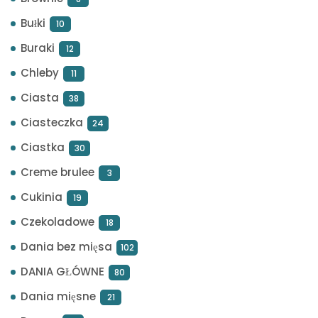
Bułki
10
Buraki
12
Chleby
11
Ciasta
38
Ciasteczka
24
Ciastka
30
Creme brulee
3
Cukinia
19
Czekoladowe
18
Dania bez mięsa
102
DANIA GŁÓWNE
80
Dania mięsne
21