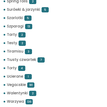
Spring rolls
2
Surówki & jarzynki
5
Szarlotki
5
Szparagi
13
Tarty
2
Testy
2
Tiramisu
3
Tłusty czwartek
7
Torty
4
Ucierane
1
Vegańskie
181
Walentynki
2
Warzywa
136