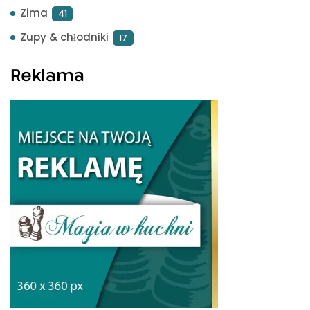
Zima
41
Zupy & chłodniki
17
Reklama