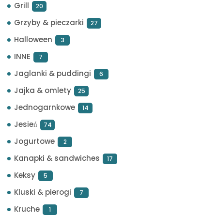
Grill
20
Grzyby & pieczarki
27
Halloween
3
INNE
7
Jaglanki & puddingi
6
Jajka & omlety
25
Jednogarnkowe
14
Jesień
74
Jogurtowe
2
Kanapki & sandwiches
17
Keksy
5
Kluski & pierogi
7
Kruche
1