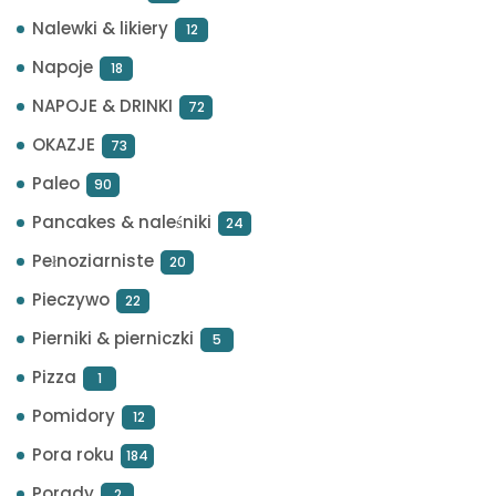
Nalewki & likiery
12
Napoje
18
NAPOJE & DRINKI
72
OKAZJE
73
Paleo
90
Pancakes & naleśniki
24
Pełnoziarniste
20
Pieczywo
22
Pierniki & pierniczki
5
Pizza
1
Pomidory
12
Pora roku
184
Porady
2