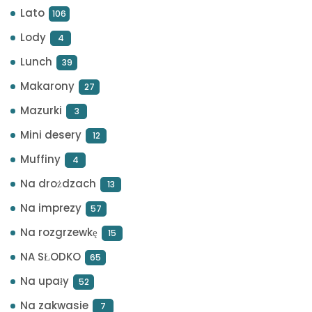
Lato
106
Lody
4
Lunch
39
Makarony
27
Mazurki
3
Mini desery
12
Muffiny
4
Na drożdzach
13
Na imprezy
57
Na rozgrzewkę
15
NA SŁODKO
65
Na upały
52
Na zakwasie
7