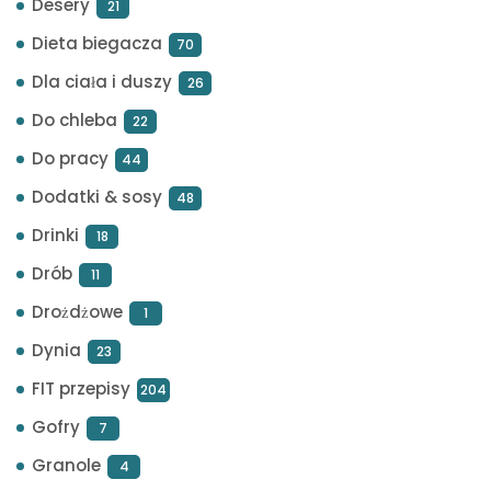
Desery
21
Dieta biegacza
70
Dla ciała i duszy
26
Do chleba
22
Do pracy
44
Dodatki & sosy
48
Drinki
18
Drób
11
Drożdżowe
1
Dynia
23
FIT przepisy
204
Gofry
7
Granole
4