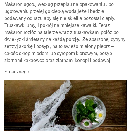
Makaron ugotuj według przepisu na opakowaniu , po
ugotowaniu przelej go ciepłą wodą jeżeli będzie
podawany od razu aby się nie skleił a pozostał ciepły.
Truskawki umyj i pokrój na mniejsze kawałki. Teraz
makaron rozłóż na talerze wraz z truskawkami połóż po
dwie łyżki śmietany na każdą porcję. Ze sparzonej cytryny
zetrzyj skórkę i posyp , na to świeżo mielony pieprz –
całość skrop miodem lub syropem klonowym, posyp
ziarnami kakaowca oraz ziarnami konopi i podawaj .
Smacznego