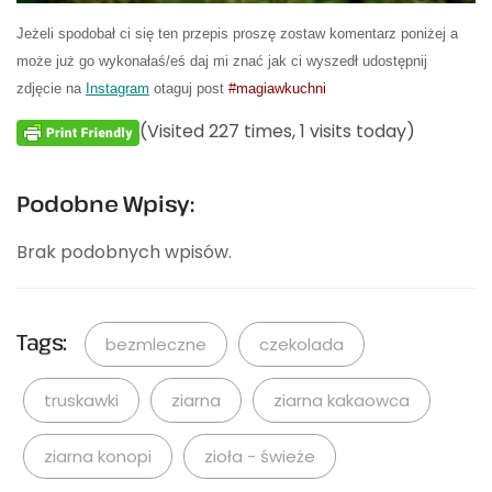
Jeżeli spodobał ci się ten przepis proszę zostaw komentarz poniżej a
może już go wykonałaś/eś daj mi znać jak ci wyszedł udostępnij
zdjęcie na
Instagram
otaguj post
#magiawkuchni
(Visited 227 times, 1 visits today)
Podobne Wpisy:
Brak podobnych wpisów.
Tags:
bezmleczne
czekolada
truskawki
ziarna
ziarna kakaowca
ziarna konopi
zioła - świeże