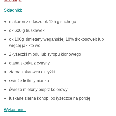
na 2 porcje
Składniki:
makaron z orkiszu ok 125 g suchego
ok 600 g truskawek
ok 100g śmietany wegańskiej 18% (kokosowej) lub
więcej jak kto woli
2 łyżeczki miodu lub syropu klonowego
otarta skórka z cytryny
ziarna kakaowca ok łyżki
świeże listki tymianku
świeżo mielony pieprz kolorowy
łuskane ziarna konopi po łyżeczce na porcję
Wykonanie: