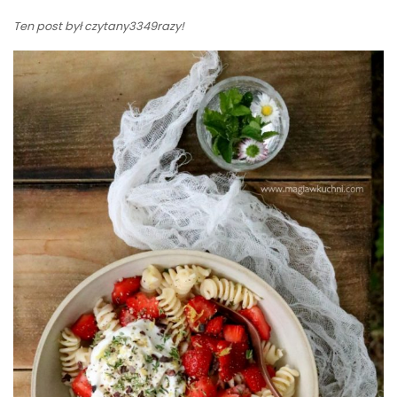
Ten post był czytany3349razy!