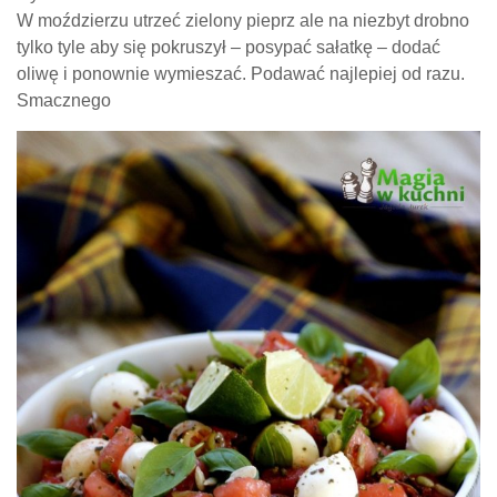
W moździerzu utrzeć zielony pieprz ale na niezbyt drobno
tylko tyle aby się pokruszył – posypać sałatkę – dodać
oliwę i ponownie wymieszać. Podawać najlepiej od razu.
Smacznego