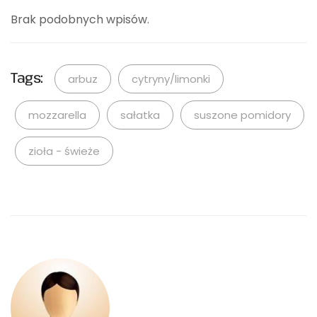
Brak podobnych wpisów.
Tags:
arbuz
cytryny/limonki
mozzarella
sałatka
suszone pomidory
zioła - świeże