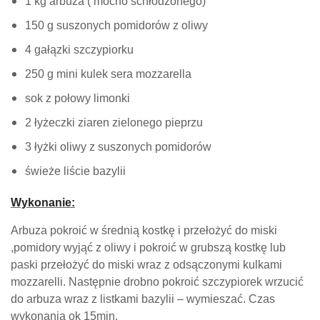
1 kg arbuza ( mocno schłodzonego)
150 g suszonych pomidorów z oliwy
4 gałązki szczypiorku
250 g mini kulek sera mozzarella
sok z połowy limonki
2 łyżeczki ziaren zielonego pieprzu
3 łyżki oliwy z suszonych pomidorów
świeże liście bazylii
Wykonanie:
Arbuza pokroić w średnią kostkę i przełożyć do miski
,pomidory wyjąć z oliwy i pokroić w grubszą kostkę lub
paski przełożyć do miski wraz z odsączonymi kulkami
mozzarelli. Następnie drobno pokroić szczypiorek wrzucić
do arbuza wraz z listkami bazylii – wymieszać. Czas
wykonania ok 15min.