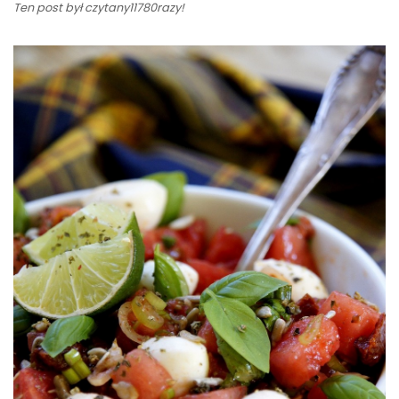
Ten post był czytany11780razy!