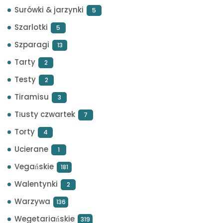
Surówki & jarzynki
5
Szarlotki
5
Szparagi
13
Tarty
2
Testy
2
Tiramisu
3
Tłusty czwartek
7
Torty
4
Ucierane
1
Vegańskie
181
Walentynki
2
Warzywa
136
Wegetariańskie
319