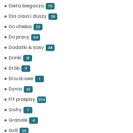
Dieta biegacza
70
Dla ciała i duszy
26
Do chleba
22
Do pracy
44
Dodatki & sosy
48
Drinki
18
Drób
11
Drożdżowe
1
Dynia
23
FIT przepisy
204
Gofry
7
Granole
4
Grill
20