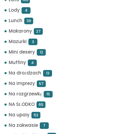
Lody
4
Lunch
39
Makarony
27
Mazurki
3
Mini desery
12
Muffiny
4
Na drożdzach
13
Na imprezy
57
Na rozgrzewkę
15
NA SŁODKO
65
Na upały
52
Na zakwasie
7