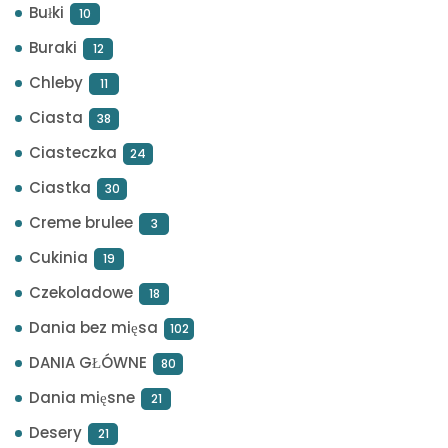
Bułki
10
Buraki
12
Chleby
11
Ciasta
38
Ciasteczka
24
Ciastka
30
Creme brulee
3
Cukinia
19
Czekoladowe
18
Dania bez mięsa
102
DANIA GŁÓWNE
80
Dania mięsne
21
Desery
21