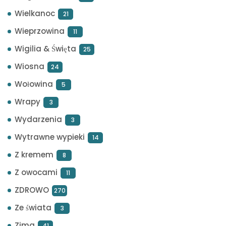
Wielkanoc
21
Wieprzowina
11
Wigilia & Święta
25
Wiosna
24
Wołowina
5
Wrapy
3
Wydarzenia
3
Wytrawne wypieki
14
Z kremem
8
Z owocami
11
ZDROWO
270
Ze świata
3
Zima
41