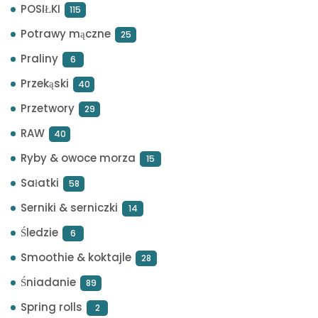
POSIŁKI
115
Potrawy mączne
25
Praliny
6
Przekąski
40
Przetwory
29
RAW
40
Ryby & owoce morza
15
Sałatki
58
Serniki & serniczki
14
Śledzie
6
Smoothie & koktajle
28
Śniadanie
89
Spring rolls
2