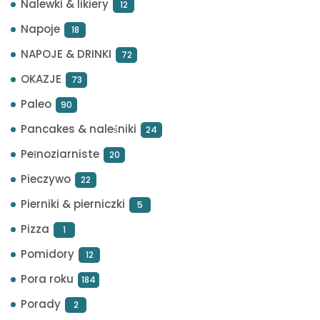
Nalewki & likiery
12
Napoje
18
NAPOJE & DRINKI
72
OKAZJE
73
Paleo
90
Pancakes & naleśniki
24
Pełnoziarniste
20
Pieczywo
22
Pierniki & pierniczki
5
Pizza
1
Pomidory
12
Pora roku
184
Porady
2