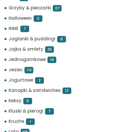
Grzyby & pieczarki
27
Halloween
3
INNE
7
Jaglanki & puddingi
6
Jajka & omlety
25
Jednogarnkowe
14
Jesień
74
Jogurtowe
2
Kanapki & sandwiches
17
Keksy
5
Kluski & pierogi
7
Kruche
1
Lato
106