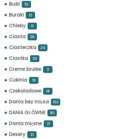
Bułki
10
Buraki
12
Chleby
11
Ciasta
38
Ciasteczka
24
Ciastka
30
Creme brulee
3
Cukinia
19
Czekoladowe
18
Dania bez mięsa
102
DANIA GŁÓWNE
80
Dania mięsne
21
Desery
21