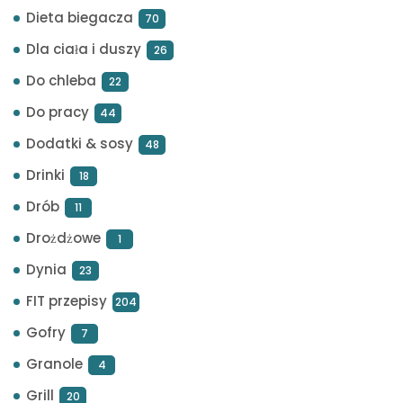
Dieta biegacza
70
Dla ciała i duszy
26
Do chleba
22
Do pracy
44
Dodatki & sosy
48
Drinki
18
Drób
11
Drożdżowe
1
Dynia
23
FIT przepisy
204
Gofry
7
Granole
4
Grill
20