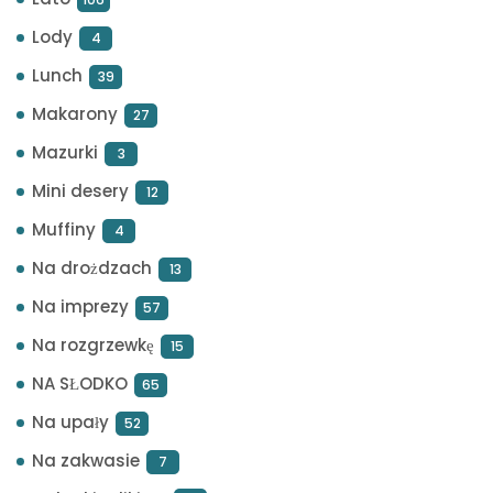
Lody
4
Lunch
39
Makarony
27
Mazurki
3
Mini desery
12
Muffiny
4
Na drożdzach
13
Na imprezy
57
Na rozgrzewkę
15
NA SŁODKO
65
Na upały
52
Na zakwasie
7