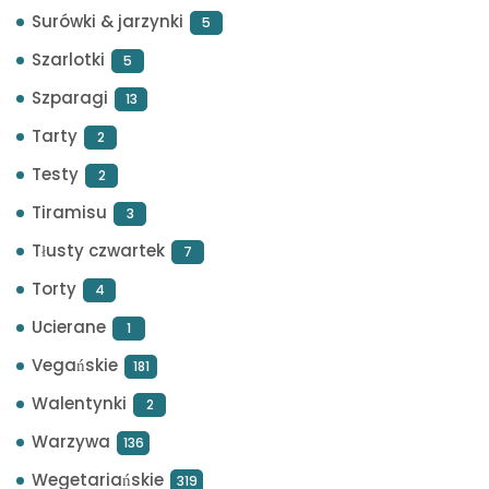
Surówki & jarzynki
5
Szarlotki
5
Szparagi
13
Tarty
2
Testy
2
Tiramisu
3
Tłusty czwartek
7
Torty
4
Ucierane
1
Vegańskie
181
Walentynki
2
Warzywa
136
Wegetariańskie
319