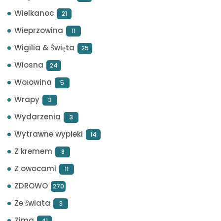
Wielkanoc
21
Wieprzowina
11
Wigilia & Święta
25
Wiosna
24
Wołowina
5
Wrapy
3
Wydarzenia
3
Wytrawne wypieki
14
Z kremem
8
Z owocami
11
ZDROWO
270
Ze świata
3
Zima
41