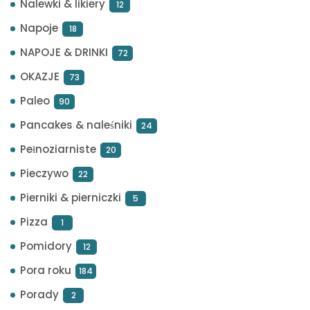
Nalewki & likiery
12
Napoje
18
NAPOJE & DRINKI
72
OKAZJE
73
Paleo
90
Pancakes & naleśniki
24
Pełnoziarniste
20
Pieczywo
22
Pierniki & pierniczki
5
Pizza
1
Pomidory
12
Pora roku
184
Porady
2