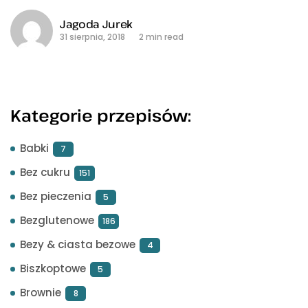
Jagoda Jurek
31 sierpnia, 2018
2 min read
Kategorie przepisów:
Babki
7
Bez cukru
151
Bez pieczenia
5
Bezglutenowe
186
Bezy & ciasta bezowe
4
Biszkoptowe
5
Brownie
8