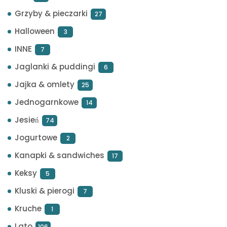
Grzyby & pieczarki
27
Halloween
3
INNE
7
Jaglanki & puddingi
6
Jajka & omlety
25
Jednogarnkowe
14
Jesień
74
Jogurtowe
2
Kanapki & sandwiches
17
Keksy
5
Kluski & pierogi
7
Kruche
1
Lato
106