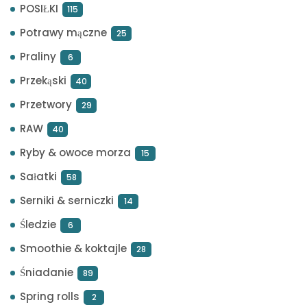
POSIŁKI
115
Potrawy mączne
25
Praliny
6
Przekąski
40
Przetwory
29
RAW
40
Ryby & owoce morza
15
Sałatki
58
Serniki & serniczki
14
Śledzie
6
Smoothie & koktajle
28
Śniadanie
89
Spring rolls
2