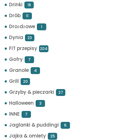
Drinki
18
Drób
11
Drożdżowe
1
Dynia
23
FIT przepisy
204
Gofry
7
Granole
4
Grill
20
Grzyby & pieczarki
27
Halloween
3
INNE
7
Jaglanki & puddingi
6
Jajka & omlety
25