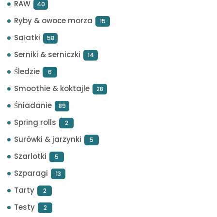
RAW
40
Ryby & owoce morza
15
Sałatki
58
Serniki & serniczki
14
Śledzie
6
Smoothie & koktajle
28
Śniadanie
89
Spring rolls
2
Surówki & jarzynki
5
Szarlotki
5
Szparagi
13
Tarty
2
Testy
2