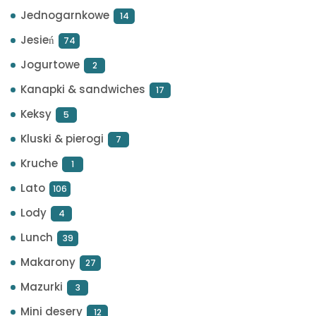
Jednogarnkowe
14
Jesień
74
Jogurtowe
2
Kanapki & sandwiches
17
Keksy
5
Kluski & pierogi
7
Kruche
1
Lato
106
Lody
4
Lunch
39
Makarony
27
Mazurki
3
Mini desery
12