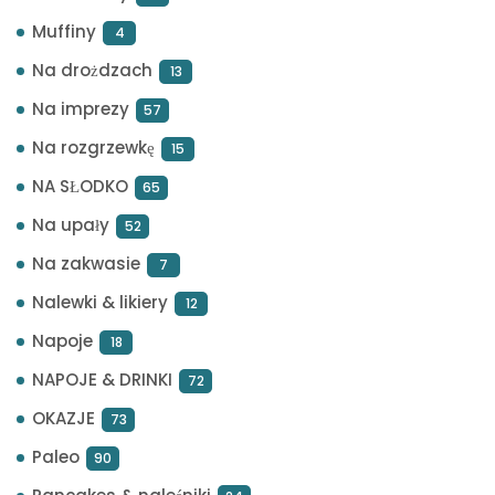
Muffiny
4
Na drożdzach
13
Na imprezy
57
Na rozgrzewkę
15
NA SŁODKO
65
Na upały
52
Na zakwasie
7
Nalewki & likiery
12
Napoje
18
NAPOJE & DRINKI
72
OKAZJE
73
Paleo
90