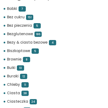
Babki
7
Bez cukru
151
Bez pieczenia
5
Bezglutenowe
186
Bezy & ciasta bezowe
4
Biszkoptowe
5
Brownie
8
Bułki
10
Buraki
12
Chleby
11
Ciasta
38
Ciasteczka
24