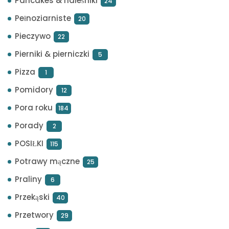
Pancakes & naleśniki
24
Pełnoziarniste
20
Pieczywo
22
Pierniki & pierniczki
5
Pizza
1
Pomidory
12
Pora roku
184
Porady
2
POSIŁKI
115
Potrawy mączne
25
Praliny
6
Przekąski
40
Przetwory
29