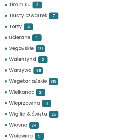
Tiramisu
3
Tłusty czwartek
7
Torty
4
Ucierane
1
Vegańskie
181
Walentynki
2
Warzywa
136
Wegetariańskie
319
Wielkanoc
21
Wieprzowina
11
Wigilia & Święta
25
Wiosna
24
Wołowina
5