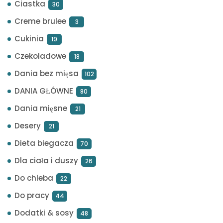
Ciastka
30
Creme brulee
3
Cukinia
19
Czekoladowe
18
Dania bez mięsa
102
DANIA GŁÓWNE
80
Dania mięsne
21
Desery
21
Dieta biegacza
70
Dla ciała i duszy
26
Do chleba
22
Do pracy
44
Dodatki & sosy
48