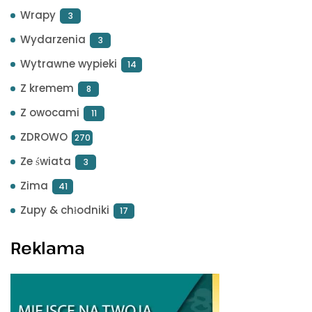
Wrapy
3
Wydarzenia
3
Wytrawne wypieki
14
Z kremem
8
Z owocami
11
ZDROWO
270
Ze świata
3
Zima
41
Zupy & chłodniki
17
Reklama