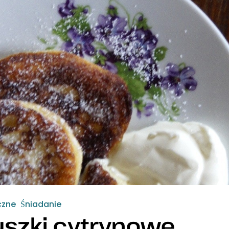
czne
Śniadanie
uszki cytrynowe