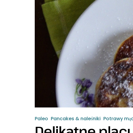
Paleo
Pancakes & naleśniki
Potrawy mą
Delikatne plac