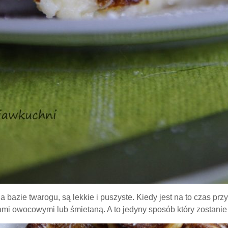
bazie twarogu, są lekkie i puszyste. Kiedy jest na to czas prz
tkami owocowymi lub śmietaną. A to jedyny sposób który zostani