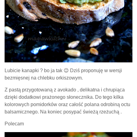
Lubicie kanapki ? bo ja tak 😉 Dziś proponuję w wersji
bezmięsnej na chlebku orkiszowym.
Z pastą przygotowaną z avokado , delikatna i chrupiąca
dzięki dodatkowi prażonego słonecznika. Do tego kilka
kolorowych pomidorków oraz całość polana odrobiną octu
balsamicznego. Na koniec posypać świeżą rzeżuchą .
Polecam