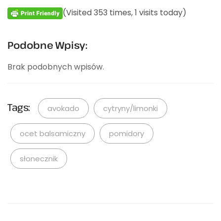
(Visited 353 times, 1 visits today)
Podobne Wpisy:
Brak podobnych wpisów.
Tags:
avokado
cytryny/limonki
ocet balsamiczny
pomidory
słonecznik