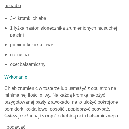
ponadto
3-4 kromki chleba
1 łyżka nasion słonecznika zrumienionych na suchej
patelni
pomidorki koktajlowe
rzeżucha
ocet balsamiczny
Wykonanie:
Chleb zrumienić w tosterze lub usmażyć z obu stron na
minimalnej ilości oliwy. Na każdą kromkę nałożyć
przygotowanej pasty z awokado na to ułożyć pokrojone
pomidorki koktajlowe, posolić , popieprzyć posypać,
świeżą rzeżuchą i skropić odrobiną octu balsamicznego.
I podawać.