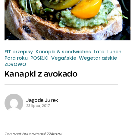
FIT przepisy
Kanapki & sandwiches
Lato
Lunch
Pora roku
POSIŁKI
Vegańskie
Wegetariańskie
ZDROWO
Kanapki z avokado
Jagoda Jurek
23 lipca, 2017
Ten post był czytany6224razy!