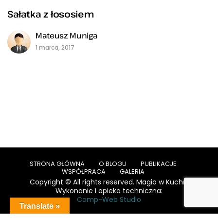
Sałatka z łososiem
Mateusz Muniga
1 marca, 2017
STRONA GŁÓWNA
O BLOGU
PUBLIKACJE
WSPÓŁPRACA
GALERIA
Copyright © All rights reserved. Magia w Kuchni
Wykonanie i opieka techniczna:
Comp-Web Studio
Translate »