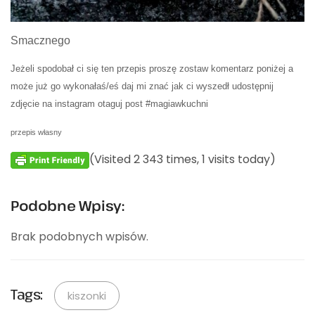
Smacznego
Jeżeli spodobał ci się ten przepis proszę zostaw komentarz poniżej a
może już go wykonałaś/eś daj mi znać jak ci wyszedł udostępnij
zdjęcie na instagram otaguj post #magiawkuchni
przepis własny
(Visited 2 343 times, 1 visits today)
Podobne Wpisy:
Brak podobnych wpisów.
Tags:
kiszonki