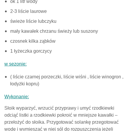
ok 1 litr wody
2-3 liście laurowe
świeże liście lubczyku
mały kawałek chrzanu świeży lub suszony
czosnek kilka ząbków
1 łyżeczka gorczycy
w sezonie:
( liście czarnej porzeczki, liście wiśni , liście winogron ,
łodyżki kopru)
Wykonanie
:
Słoik wyparzyć, wrzucić przyprawy i umyć rzodkiewki
odciąć listki a rzodkiewki pokroić w mniejsze kawałki –
przełożyć do słoika. Przygotować solankę przegotować
wodę i wymieszać w niej sól do rozpuszczenia jeżeli