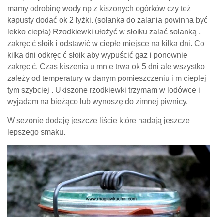
mamy odrobinę wody np z kiszonych ogórków czy też
kapusty dodać ok 2 łyżki. (solanka do zalania powinna być
lekko ciepła) Rzodkiewki ułożyć w słoiku zalać solanką ,
zakręcić słoik i odstawić w ciepłe miejsce na kilka dni. Co
kilka dni odkręcić słoik aby wypuścić gaz i ponownie
zakręcić. Czas kiszenia u mnie trwa ok 5 dni ale wszystko
zależy od temperatury w danym pomieszczeniu i m cieplej
tym szybciej . Ukiszone rzodkiewki trzymam w lodówce i
wyjadam na bieżąco lub wynoszę do zimnej piwnicy.
W sezonie dodaję jeszcze liście które nadają jeszcze
lepszego smaku.