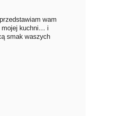
iś przedstawiam wam
 mojej kuchni… i
acą smak waszych