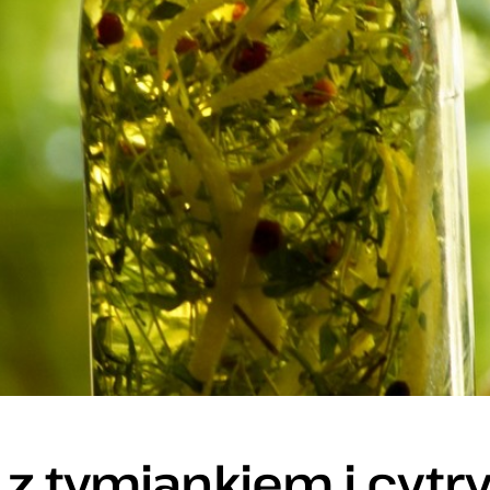
z tymiankiem i cytr