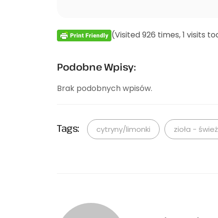
(Visited 926 times, 1 visits t
Podobne Wpisy:
Brak podobnych wpisów.
Tags:
cytryny/limonki
zioła - świe