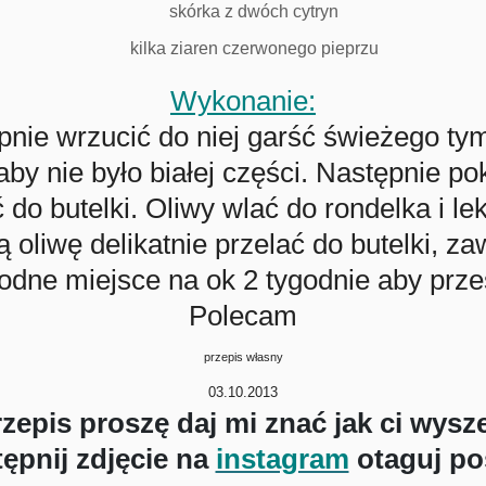
skórka z dwóch cytryn
kilka ziaren czerwonego pieprzu
Wykonanie:
pnie wrzucić do niej garść świeżego tym
 aby nie było białej części. Następnie po
 do butelki. Oliwy wlać do rondelka i le
oliwę delikatnie przelać do butelki, za
łodne miejsce na ok 2 tygodnie aby prz
Polecam
przepis własny
03.10.2013
przepis proszę daj mi znać jak ci wysz
ępnij zdjęcie na
instagram
otaguj po