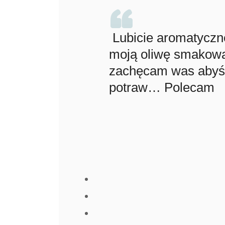
Lubicie aromatyczn
moją oliwę smakową
zachęcam was abyśc
potraw… Polecam