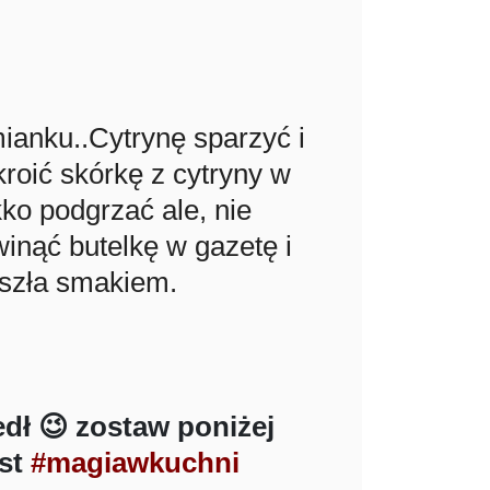
ianku..Cytrynę sparzyć i
kroić skórkę z cytryny w
kko podgrzać ale, nie
winąć butelkę w gazetę i
eszła smakiem.
edł 😉 zostaw poniżej
st
#magiawkuchni