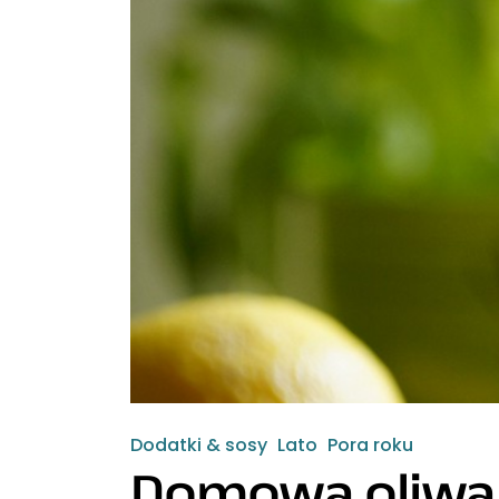
Dodatki & sosy
Lato
Pora roku
Domowa oliwa 