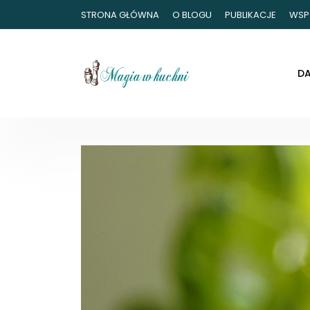
STRONA GŁÓWNA
O BLOGU
PUBLIKACJE
WSP
D