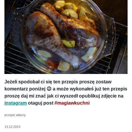
Jeżeli spodobał ci się ten przepis proszę zostaw
komentarz poniżej 😉 a może wykonałeś już ten przepis
proszę daj mi znać jak ci wyszedł opublikuj zdjęcie na
instagram
otaguj post
#magiawkuchni
przepis własny
13.12.2014