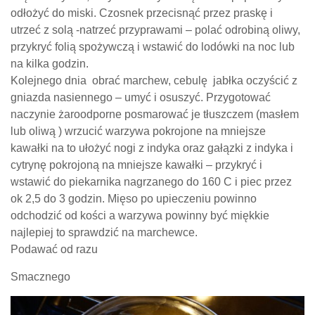
odłożyć do miski. Czosnek przecisnąć przez praskę i
utrzeć z solą -natrzeć przyprawami – polać odrobiną oliwy,
przykryć folią spożywczą i wstawić do lodówki na noc lub
na kilka godzin.
Kolejnego dnia obrać marchew, cebulę jabłka oczyścić z
gniazda nasiennego – umyć i osuszyć. Przygotować
naczynie żaroodporne posmarować je tłuszczem (masłem
lub oliwą ) wrzucić warzywa pokrojone na mniejsze
kawałki na to ułożyć nogi z indyka oraz gałązki z indyka i
cytrynę pokrojoną na mniejsze kawałki – przykryć i
wstawić do piekarnika nagrzanego do 160 C i piec przez
ok 2,5 do 3 godzin. Mięso po upieczeniu powinno
odchodzić od kości a warzywa powinny być miękkie
najlepiej to sprawdzić na marchewce.
Podawać od razu
Smacznego