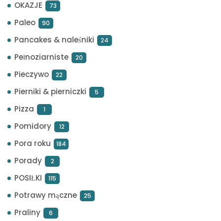
OKAZJE
73
Paleo
90
Pancakes & naleśniki
24
Pełnoziarniste
20
Pieczywo
22
Pierniki & pierniczki
5
Pizza
1
Pomidory
12
Pora roku
184
Porady
2
POSIŁKI
115
Potrawy mączne
25
Praliny
6