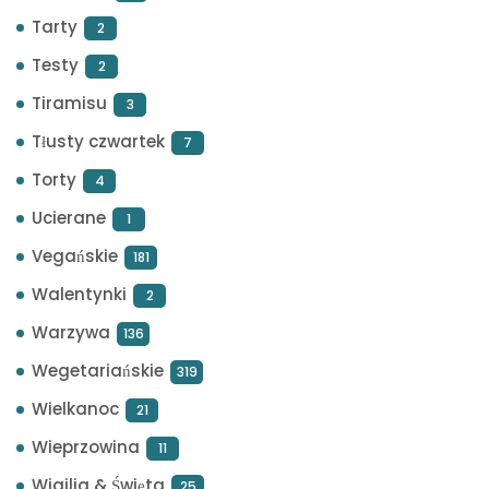
Tarty
2
Testy
2
Tiramisu
3
Tłusty czwartek
7
Torty
4
Ucierane
1
Vegańskie
181
Walentynki
2
Warzywa
136
Wegetariańskie
319
Wielkanoc
21
Wieprzowina
11
Wigilia & Święta
25