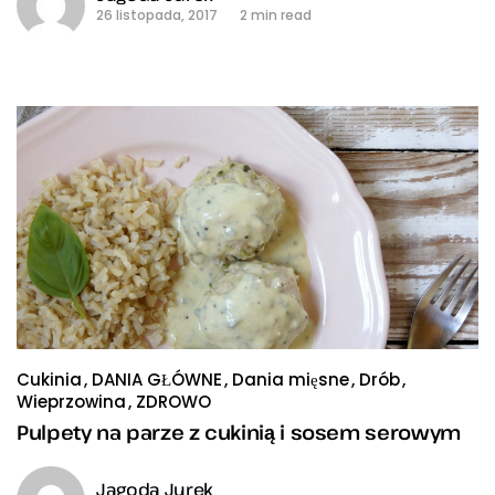
26 listopada, 2017
2 min read
Cukinia
DANIA GŁÓWNE
Dania mięsne
Drób
Wieprzowina
ZDROWO
Pulpety na parze z cukinią i sosem serowym
Jagoda Jurek