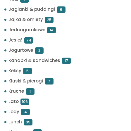
Jaglanki & puddingi
6
Jajka & omlety
25
Jednogarnkowe
14
Jesień
74
Jogurtowe
2
Kanapki & sandwiches
17
Keksy
5
Kluski & pierogi
7
Kruche
1
Lato
106
Lody
4
Lunch
39