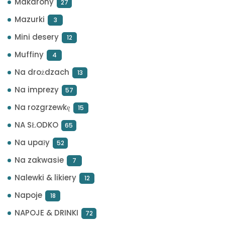
Makarony
27
Mazurki
3
Mini desery
12
Muffiny
4
Na drożdzach
13
Na imprezy
57
Na rozgrzewkę
15
NA SŁODKO
65
Na upały
52
Na zakwasie
7
Nalewki & likiery
12
Napoje
18
NAPOJE & DRINKI
72