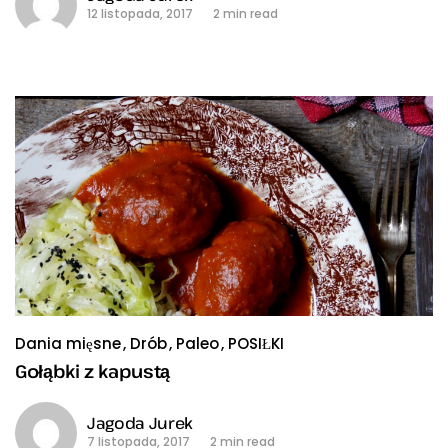
12 listopada, 2017
2 min read
Dania mięsne
Drób
Paleo
POSIŁKI
Gołąbki z kapustą
Jagoda Jurek
7 listopada, 2017
2 min read