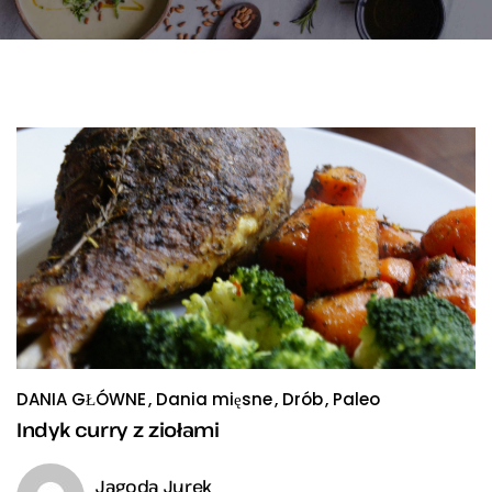
DANIA GŁÓWNE
Dania mięsne
Drób
Paleo
Indyk curry z ziołami
Jagoda Jurek