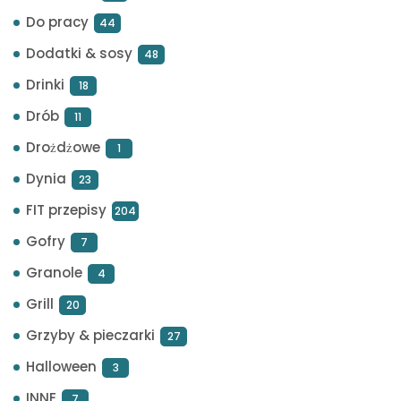
Do pracy
44
Dodatki & sosy
48
Drinki
18
Drób
11
Drożdżowe
1
Dynia
23
FIT przepisy
204
Gofry
7
Granole
4
Grill
20
Grzyby & pieczarki
27
Halloween
3
INNE
7