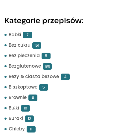
Kategorie przepisów:
Babki
7
Bez cukru
151
Bez pieczenia
5
Bezglutenowe
186
Bezy & ciasta bezowe
4
Biszkoptowe
5
Brownie
8
Bułki
10
Buraki
12
Chleby
11