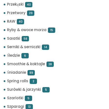
Przekąski
40
Przetwory
29
RAW
40
Ryby & owoce morza
15
Sałatki
58
Serniki & serniczki
14
Śledzie
6
Smoothie & koktajle
28
Śniadanie
89
Spring rolls
2
Surówki & jarzynki
5
Szarlotki
5
Szparagi
13