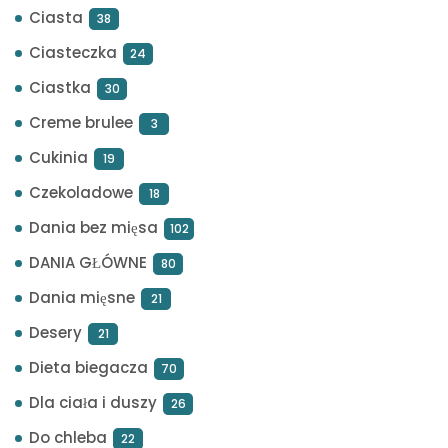
Ciasta
38
Ciasteczka
24
Ciastka
30
Creme brulee
3
Cukinia
19
Czekoladowe
18
Dania bez mięsa
102
DANIA GŁÓWNE
80
Dania mięsne
21
Desery
21
Dieta biegacza
70
Dla ciała i duszy
26
Do chleba
22