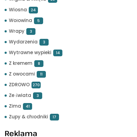
Wiosna
24
Wołowina
5
Wrapy
3
Wydarzenia
3
Wytrawne wypieki
14
Z kremem
8
Z owocami
11
ZDROWO
270
Ze świata
3
Zima
41
Zupy & chłodniki
17
Reklama