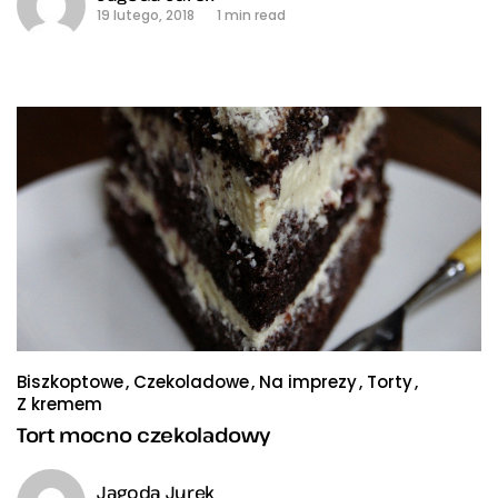
19 lutego, 2018
1 min read
Biszkoptowe
Czekoladowe
Na imprezy
Torty
Z kremem
Tort mocno czekoladowy
Jagoda Jurek