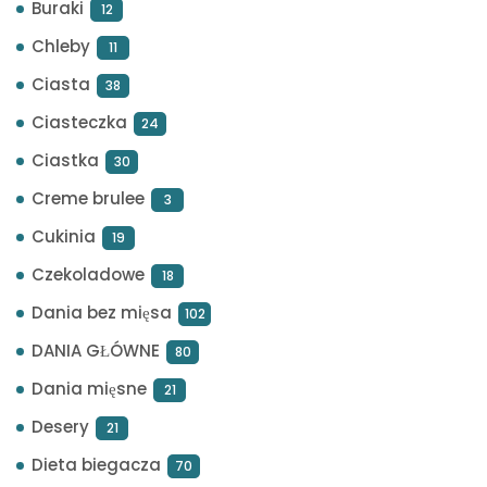
Buraki
12
Chleby
11
Ciasta
38
Ciasteczka
24
Ciastka
30
Creme brulee
3
Cukinia
19
Czekoladowe
18
Dania bez mięsa
102
DANIA GŁÓWNE
80
Dania mięsne
21
Desery
21
Dieta biegacza
70