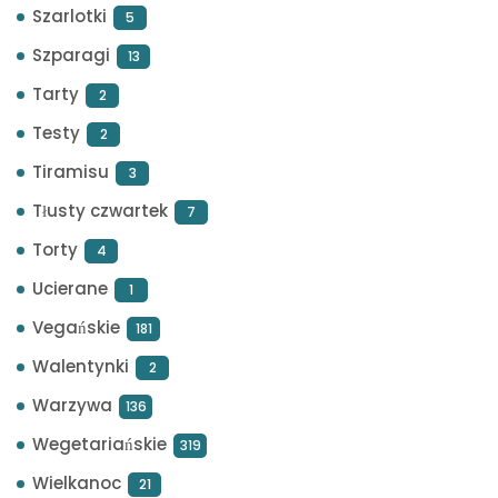
Szarlotki
5
Szparagi
13
Tarty
2
Testy
2
Tiramisu
3
Tłusty czwartek
7
Torty
4
Ucierane
1
Vegańskie
181
Walentynki
2
Warzywa
136
Wegetariańskie
319
Wielkanoc
21