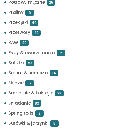
Potrawy mączne
25
Praliny
6
Przekąski
40
Przetwory
29
RAW
40
Ryby & owoce morza
15
Sałatki
58
Serniki & serniczki
14
Śledzie
6
Smoothie & koktajle
28
Śniadanie
89
Spring rolls
2
Surówki & jarzynki
5