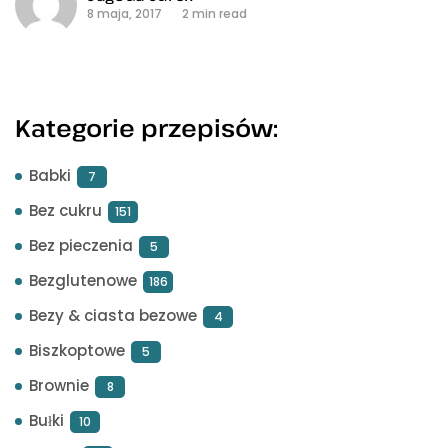
8 maja, 2017
2 min read
Kategorie przepisów:
Babki
7
Bez cukru
151
Bez pieczenia
5
Bezglutenowe
186
Bezy & ciasta bezowe
4
Biszkoptowe
5
Brownie
8
Bułki
10