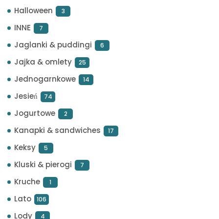
Halloween
3
INNE
7
Jaglanki & puddingi
6
Jajka & omlety
25
Jednogarnkowe
14
Jesień
74
Jogurtowe
2
Kanapki & sandwiches
17
Keksy
5
Kluski & pierogi
7
Kruche
1
Lato
106
Lody
4