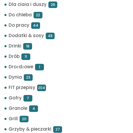
Dla ciała i duszy
26
Do chleba
22
Do pracy
44
Dodatki & sosy
48
Drinki
18
Drób
11
Drożdżowe
1
Dynia
23
FIT przepisy
204
Gofry
7
Granole
4
Grill
20
Grzyby & pieczarki
27