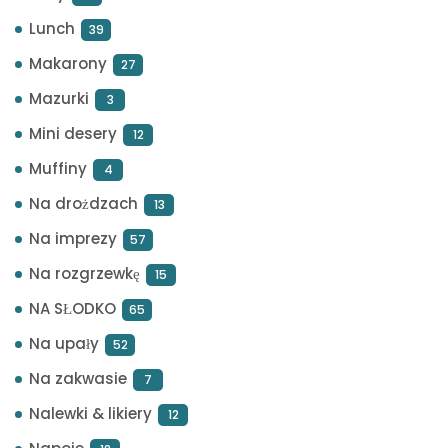
Lunch
39
Makarony
27
Mazurki
3
Mini desery
12
Muffiny
4
Na drożdzach
13
Na imprezy
57
Na rozgrzewkę
15
NA SŁODKO
65
Na upały
52
Na zakwasie
7
Nalewki & likiery
12