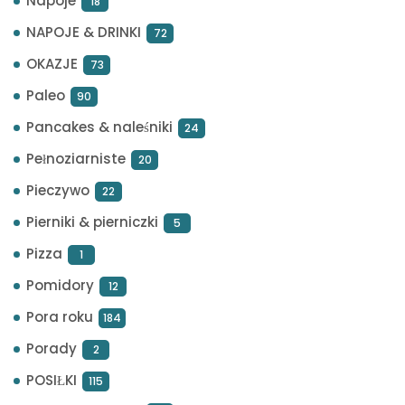
Napoje
18
NAPOJE & DRINKI
72
OKAZJE
73
Paleo
90
Pancakes & naleśniki
24
Pełnoziarniste
20
Pieczywo
22
Pierniki & pierniczki
5
Pizza
1
Pomidory
12
Pora roku
184
Porady
2
POSIŁKI
115