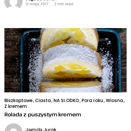
12 maja, 2017
2 min read
Biszkoptowe
Ciasta
NA SŁODKO
Pora roku
Wiosna
Z kremem
Rolada z puszystym kremem
Jagoda Jurek