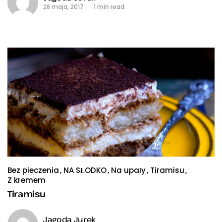
28 maja, 2017
1 min read
Bez pieczenia
NA SŁODKO
Na upały
Tiramisu
Z kremem
Tiramisu
Jagoda Jurek