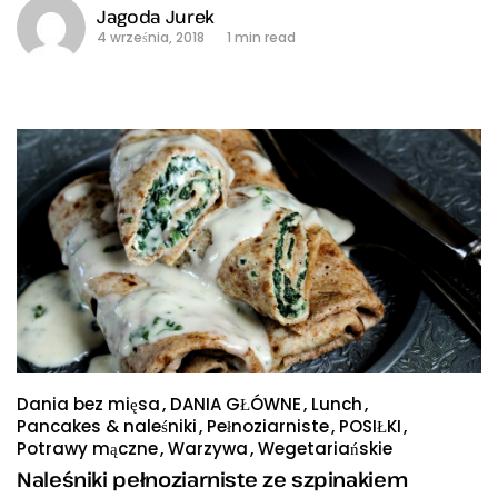
Jagoda Jurek
4 września, 2018
1 min read
Dania bez mięsa
DANIA GŁÓWNE
Lunch
Pancakes & naleśniki
Pełnoziarniste
POSIŁKI
Potrawy mączne
Warzywa
Wegetariańskie
Naleśniki pełnoziarniste ze szpinakiem