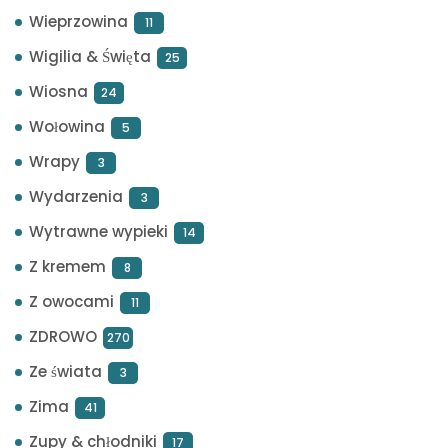
Wieprzowina
11
Wigilia & Święta
25
Wiosna
24
Wołowina
5
Wrapy
3
Wydarzenia
3
Wytrawne wypieki
14
Z kremem
8
Z owocami
11
ZDROWO
270
Ze świata
3
Zima
41
Zupy & chłodniki
17