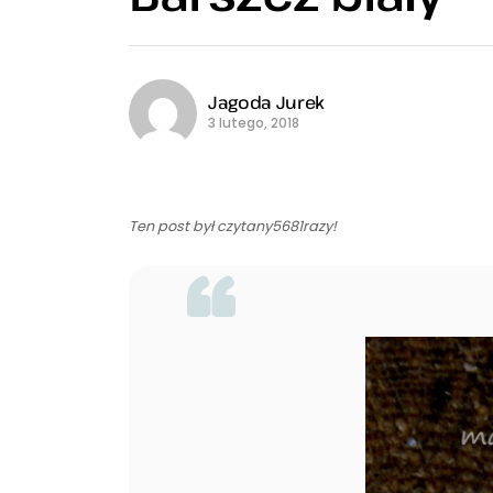
Jagoda Jurek
3 lutego, 2018
Ten post był czytany5681razy!