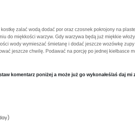
kostkę zalać wodą dodać por oraz czosnek pokrojony na plaster
iu do miękkości warzyw. Gdy warzywa będą już miękkie włożyć
 ilości wody wymieszać śmietanę i dodać jeszcze wozówkę zupy
ować jeszcze chwilę. Podawać na porcję po jednej kiełbasce m
ostaw komentarz poniżej a może już go wykonałeś/aś daj mi z
oday)