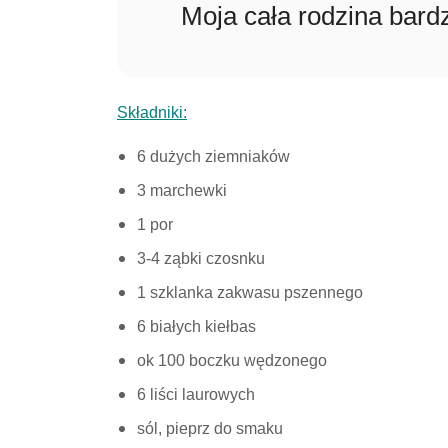
Moja cała rodzina bard
Składniki:
6 dużych ziemniaków
3 marchewki
1 por
3-4 ząbki czosnku
1 szklanka zakwasu pszennego
6 białych kiełbas
ok 100 boczku wędzonego
6 liści laurowych
sól, pieprz do smaku