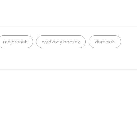
majeranek
wędzony boczek
ziemniaki