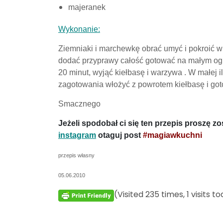
majeranek
Wykonanie:
Ziemniaki i marchewkę obrać umyć i pokroić w 
dodać przyprawy całość gotować na małym ogn
20 minut, wyjąć kiełbasę i warzywa . W małej
zagotowania włożyć z powrotem kiełbasę i got
Smacznego
Jeżeli spodobał ci się ten przepis proszę z
instagram
otaguj post
#magiawkuchni
przepis własny
05.06.2010
(Visited 235 times, 1 visits t