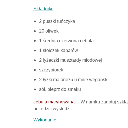
Składniki:
2 puszki tuńczyka
20 oliwek
1 średnia czerwona cebula
1 słoiczek kaparów
2 łyżeczki musztardy miodowej
szczypiorek
2 łyżki majonezu u mnie wegański
sól, pieprz do smaku
cebula marynowana
– W garnku zagotuj szkla
odcedzi i wystudź.
Wykonanie: