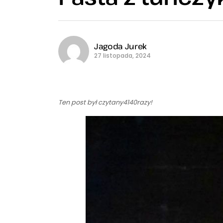
Jagoda Jurek
27 listopada, 2024
Ten post był czytany4140razy!