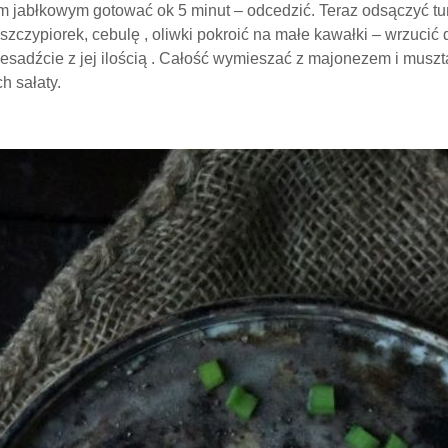
jabłkowym gotować ok 5 minut – odcedzić. Teraz odsączyć tuń
szczypiorek, cebulę , oliwki pokroić na małe kawałki – wrzucić 
rzesadźcie z jej ilością . Całość wymieszać z majonezem i mus
h sałaty.