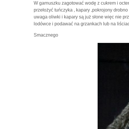
W garnuszku zagotować wodę z cukrem i octem 
przełożyć tuńczyka , kapary ,pokrojony drobno 
uwaga oliwki i kapary są już słone więc nie p
lodówce i podawać na grzankach lub na liściac
Smacznego