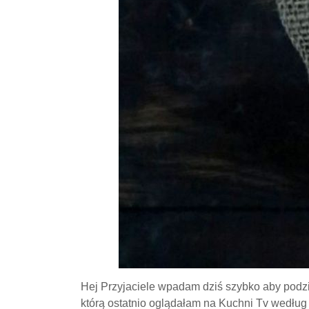
Hej Przyjaciele wpadam dziś szybko aby podzi
którą ostatnio oglądałam na Kuchni Tv według