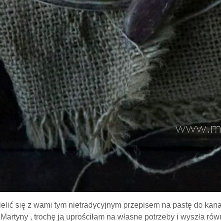
elić się z wami tym nietradycyjnym przepisem na pastę do kan
 Martyny , trochę ją uprościłam na własne potrzeby i wyszła r