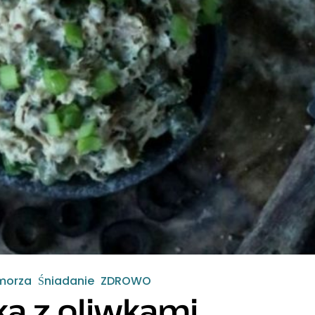
morza
Śniadanie
ZDROWO
ka z oliwkami