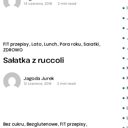
14 czerwca, 2018
2 min read
FIT przepisy
Lato
Lunch
Pora roku
Sałatki
ZDROWO
Sałatka z ruccoli
Jagoda Jurek
12 czerwca, 2018
2 min read
Bez cukru
Bezglutenowe
FIT przepisy