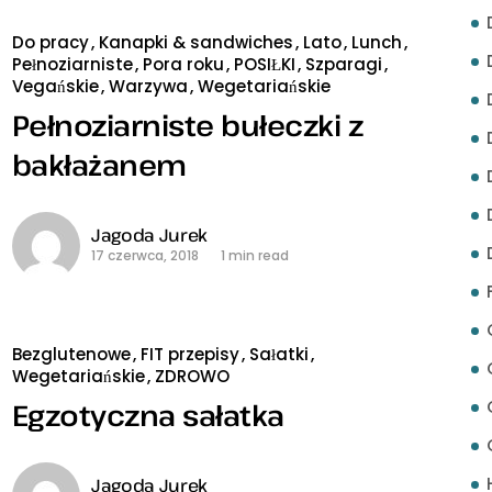
Do pracy
Kanapki & sandwiches
Lato
Lunch
Pełnoziarniste
Pora roku
POSIŁKI
Szparagi
Vegańskie
Warzywa
Wegetariańskie
Pełnoziarniste bułeczki z
bakłażanem
Jagoda Jurek
17 czerwca, 2018
1 min read
Bezglutenowe
FIT przepisy
Sałatki
Wegetariańskie
ZDROWO
Egzotyczna sałatka
Jagoda Jurek