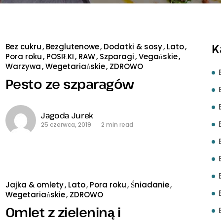
K
Bez cukru
Bezglutenowe
Dodatki & sosy
Lato
Pora roku
POSIŁKI
RAW
Szparagi
Vegańskie
Warzywa
Wegetariańskie
ZDROWO
Pesto ze szparagów
Jagoda Jurek
25 czerwca, 2019
2 min read
Jajka & omlety
Lato
Pora roku
Śniadanie
Wegetariańskie
ZDROWO
Omlet z zieleniną i