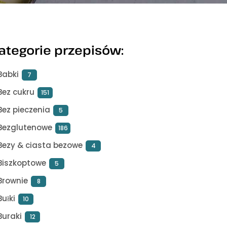
ategorie przepisów:
Babki
7
Bez cukru
151
Bez pieczenia
5
Bezglutenowe
186
Bezy & ciasta bezowe
4
Biszkoptowe
5
Brownie
8
Bułki
10
Buraki
12