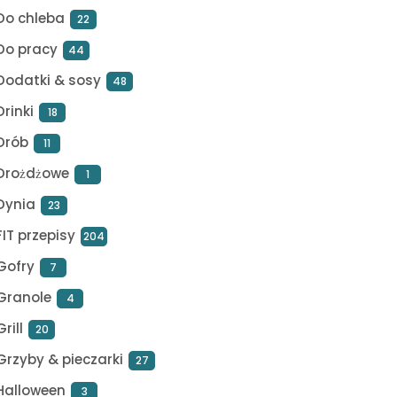
Do chleba
22
Do pracy
44
Dodatki & sosy
48
Drinki
18
Drób
11
Drożdżowe
1
Dynia
23
FIT przepisy
204
Gofry
7
Granole
4
Grill
20
Grzyby & pieczarki
27
Halloween
3