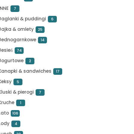
INNE
7
Jaglanki & puddingi
6
Jajka & omlety
25
Jednogarnkowe
14
Jesień
74
Jogurtowe
2
Kanapki & sandwiches
17
Keksy
5
Kluski & pierogi
7
Kruche
1
Lato
106
Lody
4
Lunch