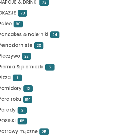
NAPOJE & DRINKI
72
OKAZJE
73
Paleo
90
Pancakes & naleśniki
24
Pełnoziarniste
20
Pieczywo
22
Pierniki & pierniczki
5
Pizza
1
Pomidory
12
Pora roku
184
Porady
2
POSIŁKI
115
Potrawy mączne
25