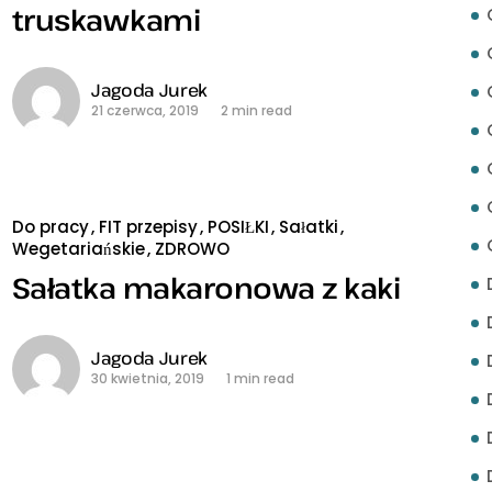
truskawkami
Jagoda Jurek
21 czerwca, 2019
2 min read
Do pracy
FIT przepisy
POSIŁKI
Sałatki
Wegetariańskie
ZDROWO
Sałatka makaronowa z kaki
Jagoda Jurek
30 kwietnia, 2019
1 min read