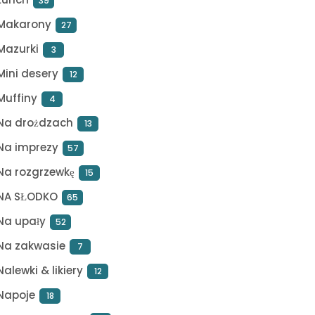
39
Makarony
27
Mazurki
3
Mini desery
12
Muffiny
4
Na drożdzach
13
Na imprezy
57
Na rozgrzewkę
15
NA SŁODKO
65
Na upały
52
Na zakwasie
7
Nalewki & likiery
12
Napoje
18