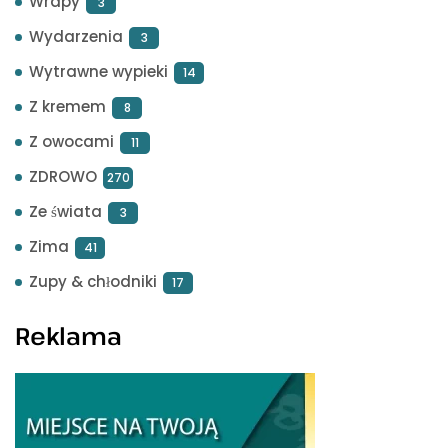
Wrapy
3
Wydarzenia
3
Wytrawne wypieki
14
Z kremem
8
Z owocami
11
ZDROWO
270
Ze świata
3
Zima
41
Zupy & chłodniki
17
Reklama