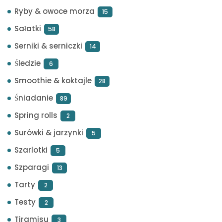
Ryby & owoce morza
15
Sałatki
58
Serniki & serniczki
14
Śledzie
6
Smoothie & koktajle
28
Śniadanie
89
Spring rolls
2
Surówki & jarzynki
5
Szarlotki
5
Szparagi
13
Tarty
2
Testy
2
Tiramisu
3