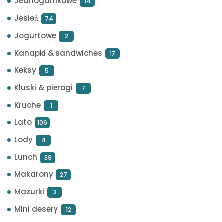
Jednogarnkowe
14
Jesień
74
Jogurtowe
2
Kanapki & sandwiches
17
Keksy
5
Kluski & pierogi
7
Kruche
1
Lato
106
Lody
4
Lunch
39
Makarony
27
Mazurki
3
Mini desery
12