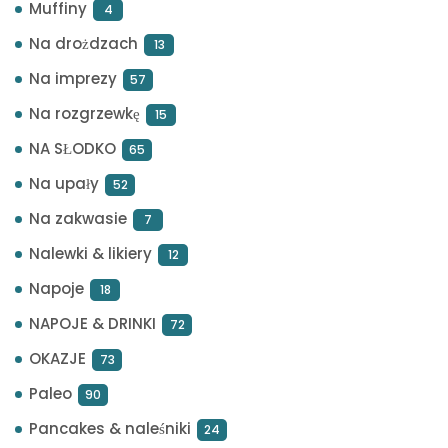
Muffiny
4
Na drożdzach
13
Na imprezy
57
Na rozgrzewkę
15
NA SŁODKO
65
Na upały
52
Na zakwasie
7
Nalewki & likiery
12
Napoje
18
NAPOJE & DRINKI
72
OKAZJE
73
Paleo
90
Pancakes & naleśniki
24