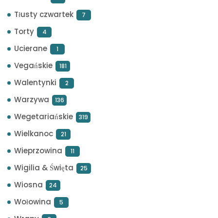
Tłusty czwartek
7
Torty
4
Ucierane
1
Vegańskie
181
Walentynki
2
Warzywa
136
Wegetariańskie
319
Wielkanoc
21
Wieprzowina
11
Wigilia & Święta
25
Wiosna
24
Wołowina
5