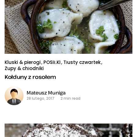
Kluski & pierogi
POSIŁKI
Tłusty czwartek
Zupy & chłodniki
Kołduny z rosołem
Mateusz Muniga
28 lutego, 2017
2 min read