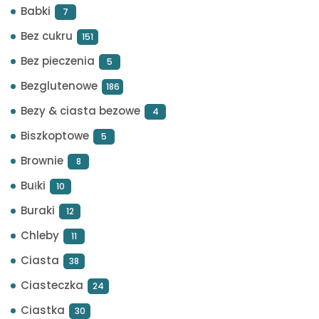
Babki
7
Bez cukru
151
Bez pieczenia
5
Bezglutenowe
186
Bezy & ciasta bezowe
4
Biszkoptowe
5
Brownie
8
Bułki
10
Buraki
12
Chleby
11
Ciasta
38
Ciasteczka
24
Ciastka
30