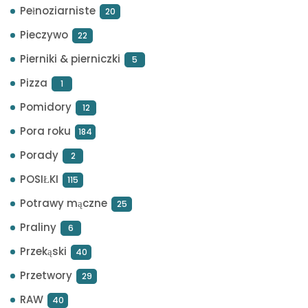
Pełnoziarniste
20
Pieczywo
22
Pierniki & pierniczki
5
Pizza
1
Pomidory
12
Pora roku
184
Porady
2
POSIŁKI
115
Potrawy mączne
25
Praliny
6
Przekąski
40
Przetwory
29
RAW
40