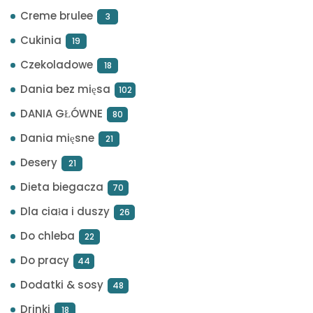
Creme brulee
3
Cukinia
19
Czekoladowe
18
Dania bez mięsa
102
DANIA GŁÓWNE
80
Dania mięsne
21
Desery
21
Dieta biegacza
70
Dla ciała i duszy
26
Do chleba
22
Do pracy
44
Dodatki & sosy
48
Drinki
18