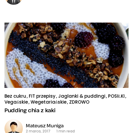
Bez cukru
FIT przepisy
Jaglanki & puddingi
POSIŁKI
Vegańskie
Wegetariańskie
ZDROWO
Pudding chia z kaki
Mateusz Muniga
2 marca, 2017
1 min read