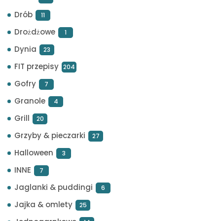
Drób
11
Drożdżowe
1
Dynia
23
FIT przepisy
204
Gofry
7
Granole
4
Grill
20
Grzyby & pieczarki
27
Halloween
3
INNE
7
Jaglanki & puddingi
6
Jajka & omlety
25