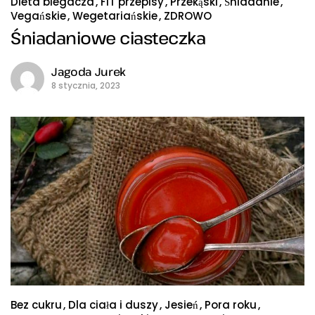
Dieta biegacza
FIT przepisy
Przekąski
Śniadanie
Vegańskie
Wegetariańskie
ZDROWO
Śniadaniowe ciasteczka
Jagoda Jurek
8 stycznia, 2023
Bez cukru
Dla ciała i duszy
Jesień
Pora roku