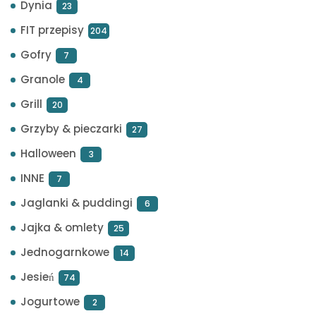
Dynia
23
FIT przepisy
204
Gofry
7
Granole
4
Grill
20
Grzyby & pieczarki
27
Halloween
3
INNE
7
Jaglanki & puddingi
6
Jajka & omlety
25
Jednogarnkowe
14
Jesień
74
Jogurtowe
2