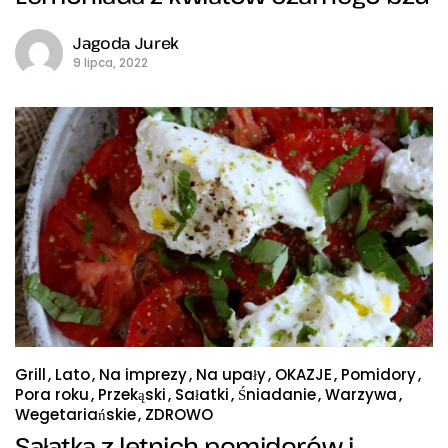
Jagoda Jurek
9 lipca, 2022
Grill
Lato
Na imprezy
Na upały
OKAZJE
Pomidory
Pora roku
Przekąski
Sałatki
Śniadanie
Warzywa
Wegetariańskie
ZDROWO
Sałatka z letnich pomidorów i