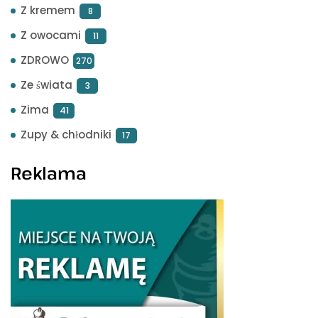
Z kremem
8
Z owocami
11
ZDROWO
270
Ze świata
3
Zima
41
Zupy & chłodniki
17
Reklama