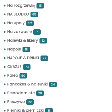
Na rozgrzewkę
15
NA SŁODKO
65
Na upały
52
Na zakwasie
7
Nalewki & likiery
12
Napoje
18
NAPOJE & DRINKI
72
OKAZJE
73
Paleo
90
Pancakes & naleśniki
24
Pełnoziarniste
20
Pieczywo
22
Pierniki & pierniczki
5