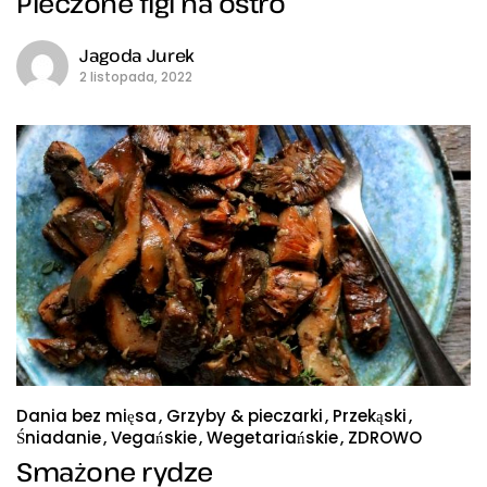
Pieczone figi na ostro
Jagoda Jurek
2 listopada, 2022
Dania bez mięsa
Grzyby & pieczarki
Przekąski
Śniadanie
Vegańskie
Wegetariańskie
ZDROWO
Smażone rydze