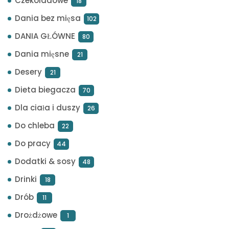
Czekoladowe
18
Dania bez mięsa
102
DANIA GŁÓWNE
80
Dania mięsne
21
Desery
21
Dieta biegacza
70
Dla ciała i duszy
26
Do chleba
22
Do pracy
44
Dodatki & sosy
48
Drinki
18
Drób
11
Drożdżowe
1