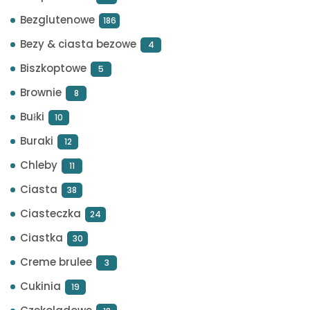
Bezglutenowe
186
Bezy & ciasta bezowe
4
Biszkoptowe
5
Brownie
8
Bułki
10
Buraki
12
Chleby
11
Ciasta
38
Ciasteczka
24
Ciastka
30
Creme brulee
3
Cukinia
19