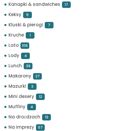
Kanapki & sandwiches
17
Keksy
5
Kluski & pierogi
7
Kruche
1
Lato
106
Lody
4
Lunch
39
Makarony
27
Mazurki
3
Mini desery
12
Muffiny
4
Na drożdzach
13
Na imprezy
57