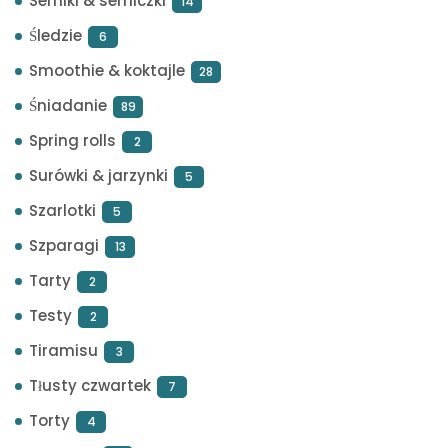
Serniki & serniczki
14
Śledzie
6
Smoothie & koktajle
28
Śniadanie
89
Spring rolls
2
Surówki & jarzynki
5
Szarlotki
5
Szparagi
13
Tarty
2
Testy
2
Tiramisu
3
Tłusty czwartek
7
Torty
4