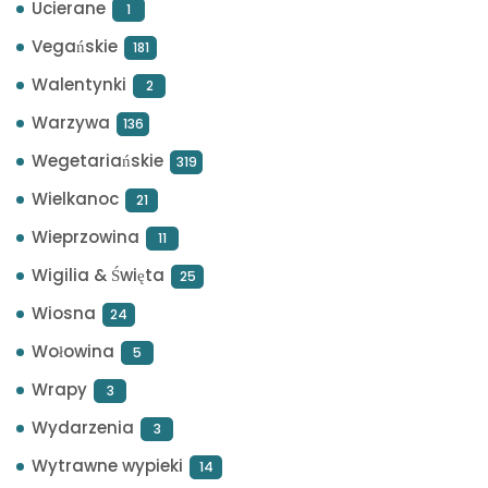
Ucierane
1
Vegańskie
181
Walentynki
2
Warzywa
136
Wegetariańskie
319
Wielkanoc
21
Wieprzowina
11
Wigilia & Święta
25
Wiosna
24
Wołowina
5
Wrapy
3
Wydarzenia
3
Wytrawne wypieki
14