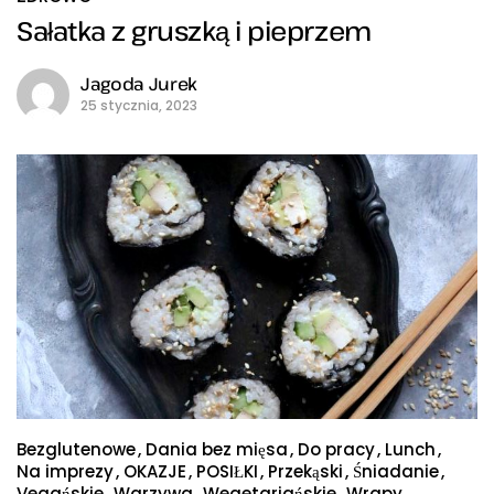
Sałatka z gruszką i pieprzem
Jagoda Jurek
25 stycznia, 2023
Bezglutenowe
Dania bez mięsa
Do pracy
Lunch
Na imprezy
OKAZJE
POSIŁKI
Przekąski
Śniadanie
Vegańskie
Warzywa
Wegetariańskie
Wrapy