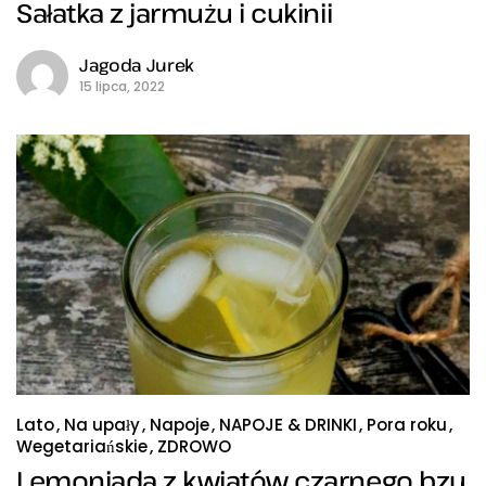
Sałatka z jarmużu i cukinii
Jagoda Jurek
15 lipca, 2022
Lato
Na upały
Napoje
NAPOJE & DRINKI
Pora roku
Wegetariańskie
ZDROWO
Lemoniada z kwiatów czarnego bzu