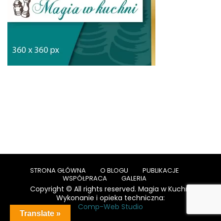
STRONA GŁÓWNA
O BLOGU
PUBLIKACJE
WSPÓŁPRACA
GALERIA
Copyright © All rights reserved. Magia w Kuchni
Wykonanie i opieka techniczna:
Comp-Web Studio
Translate »