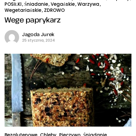
POSIŁKI
Śniadanie
Vegańskie
Warzywa
Wegetariańskie
ZDROWO
Wege paprykarz
Jagoda Jurek
25 stycznia, 2024
Bezglutenowe
Chleby
Pieczywo
Śniadanie