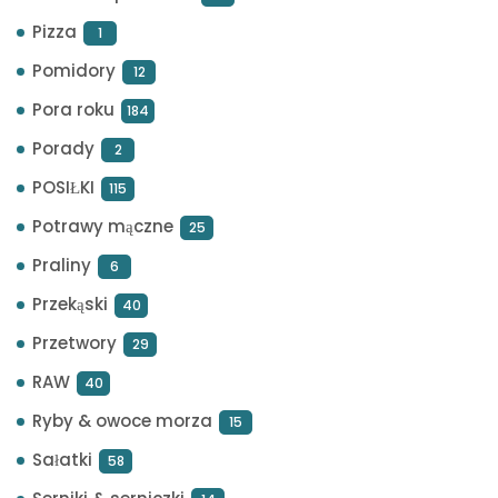
Pizza
1
Pomidory
12
Pora roku
184
Porady
2
POSIŁKI
115
Potrawy mączne
25
Praliny
6
Przekąski
40
Przetwory
29
RAW
40
Ryby & owoce morza
15
Sałatki
58